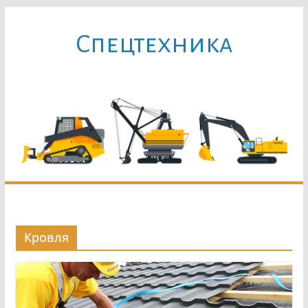
Перейти
к
Cпецтехника
содержимому
Кровля