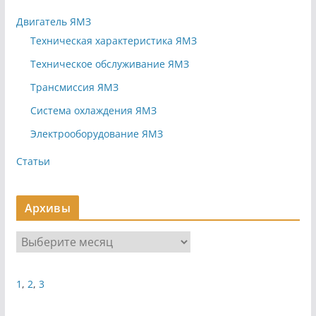
Двигатель ЯМЗ
Техническая характеристика ЯМЗ
Техническое обслуживание ЯМЗ
Трансмиссия ЯМЗ
Система охлаждения ЯМЗ
Электрооборудование ЯМЗ
Статьи
Архивы
А
р
х
1
,
2
,
3
и
в