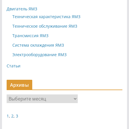
Двигатель ЯМЗ
Техническая характеристика ЯМЗ
Техническое обслуживание ЯМЗ
Трансмиссия ЯМЗ
Система охлаждения ЯМЗ
Электрооборудование ЯМЗ
Статьи
Архивы
А
р
х
1
,
2
,
3
и
в