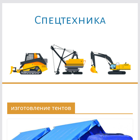
Перейти
к
Cпецтехника
содержимому
изготовление тентов