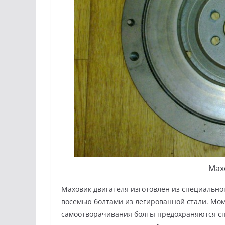
Мах
Маховик двигателя изготовлен из специального
восемью болтами из леги­рованной стали. Мом
самоотворачивания болты предо­храняются с