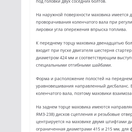
под головки двух соседних болтов.
На наружной поверхности ма­ховика имеется 
проворачивания коленчатого вала при регулир
лировки угла опережения впрыска топлива.
К переднему торцу маховика двенадцатью бол
входит при пуске двига­теля шестерня старт
диаметром 424 мм и соответствующим выступо
специальными отгибными шайбами.
Форма и расположение полостей на переднем
уравновешивания направленный дисбаланс. Б
коленчатого вала, поэтому маховики взаимоз
На заднем торце маховика имеются направля
ЯМЗ-238) дисков сцепления и резьбовые отве
центрируется на маховике двумя штифтами ди
ограниченная диаметрами 415 и 215 мм, для 