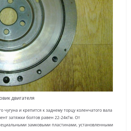
овик двигателя
 чугуна и кре­пится к заднему торцу коленчатого вала
ент затяжки болтов равен 22-24кГм. От
пециальными замко­выми пластинами, установленными