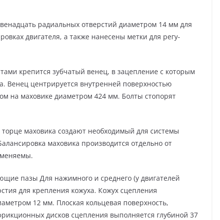
двенадцать ради­альных отверстий диаметром 14 мм для
овках двигателя, а также нанесены метки для регу­
тами крепится зубчатый венец, в зацепление с которым
ера. Венец центрируется внутренней поверхностью
м на ма­ховике диаметром 424 мм. Болты стопорят
 торце маховика создают необходимый для системы
алансировка маховика производится отдельно от
аменяемы.
ющие пазы Для нажимного и среднего (у двигателей
рстия для крепления кожуха. Кожух сцепления
амет­ром 12 мм. Плоская кольцевая поверхность,
фрикционных дисков сцепления выполняется глубиной 37