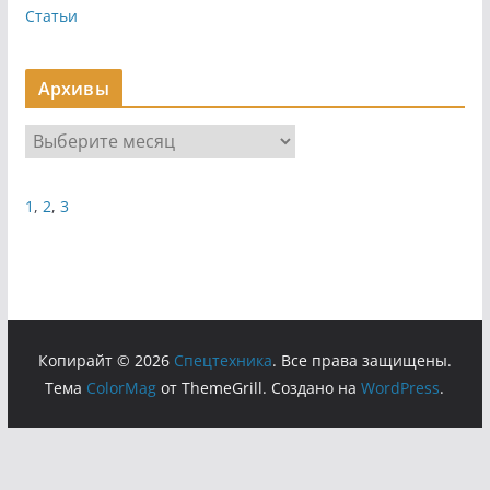
Статьи
Архивы
А
р
х
1
,
2
,
3
и
в
ы
Копирайт © 2026
Cпецтехника
. Все права защищены.
Тема
ColorMag
от ThemeGrill. Создано на
WordPress
.