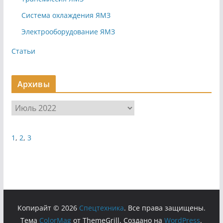
Система охлаждения ЯМЗ
Электрооборудование ЯМЗ
Статьи
Архивы
А
р
х
1
,
2
,
3
и
в
ы
Копирайт © 2026
Cпецтехника
. Все права защищены.
Тема
ColorMag
от ThemeGrill. Создано на
WordPress
.