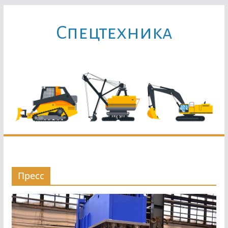
Перейти
к
Cпецтехника
содержимому
Пресс